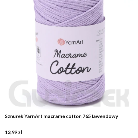
Sznurek YarnArt macrame cotton 765 lawendowy
Cena
13,99 zł