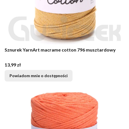
Sznurek YarnArt macrame cotton 796 musztardowy
Cena
13,99 zł
Powiadom mnie o dostępności