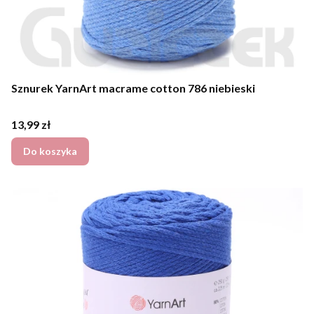
Sznurek YarnArt macrame cotton 786 niebieski
Cena
13,99 zł
Do koszyka