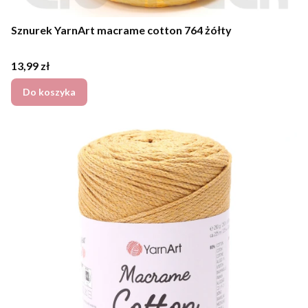
Sznurek YarnArt macrame cotton 764 żółty
Cena
13,99 zł
Do koszyka