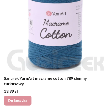
Sznurek YarnArt macrame cotton 789 ciemny
turkusowy
Cena
13,99 zł
Do koszyka