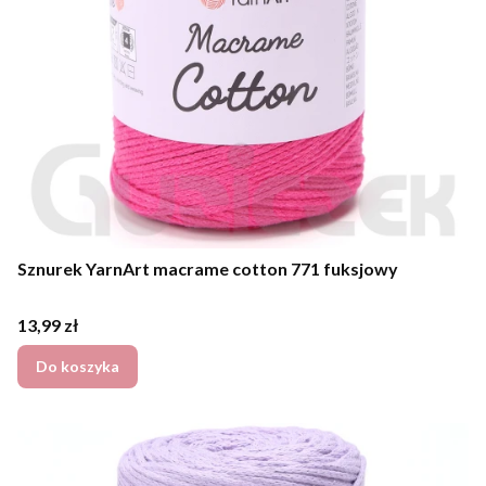
Sznurek YarnArt macrame cotton 771 fuksjowy
Cena
13,99 zł
Do koszyka