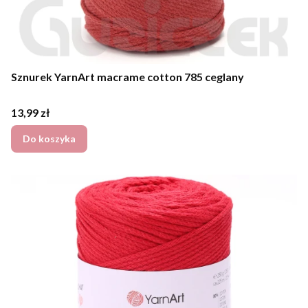
Sznurek YarnArt macrame cotton 785 ceglany
Cena
13,99 zł
Do koszyka