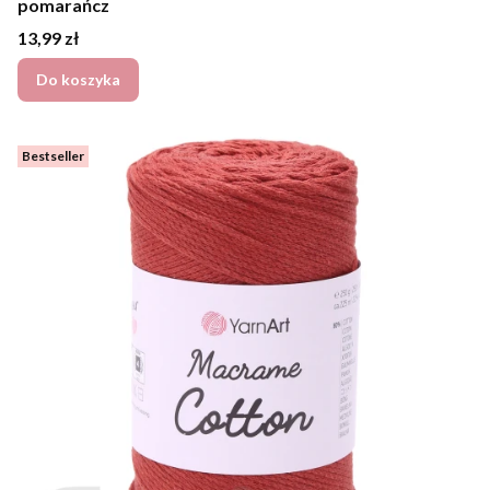
pomarańcz
Cena
13,99 zł
Do koszyka
Bestseller