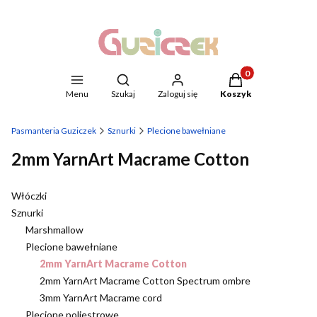
Produkty w koszyku
Otwórz wyszukiwarkę
Menu
Szukaj
Zaloguj się
Koszyk
Pasmanteria Guziczek
Sznurki
Plecione bawełniane
2mm YarnArt Macrame Cotton
Włóczki
Sznurki
Marshmallow
Plecione bawełniane
2mm YarnArt Macrame Cotton
2mm YarnArt Macrame Cotton Spectrum ombre
3mm YarnArt Macrame cord
Plecione poliestrowe