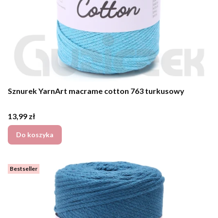
Sznurek YarnArt macrame cotton 763 turkusowy
Cena
13,99 zł
Do koszyka
Bestseller