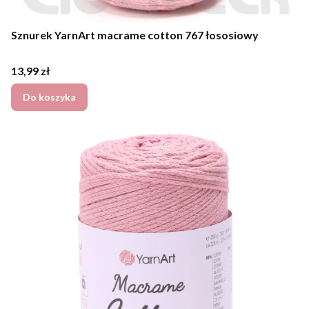
Sznurek YarnArt macrame cotton 767 łososiowy
Cena
13,99 zł
Do koszyka