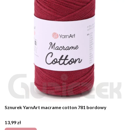
Sznurek YarnArt macrame cotton 781 bordowy
Cena
13,99 zł