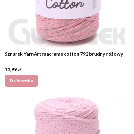
Sznurek YarnArt macrame cotton 792 brudny różowy
Cena
13,99 zł
Do koszyka