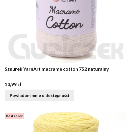
Sznurek YarnArt macrame cotton 752 naturalny
Cena
13,99 zł
Powiadom mnie o dostępności
Bestseller