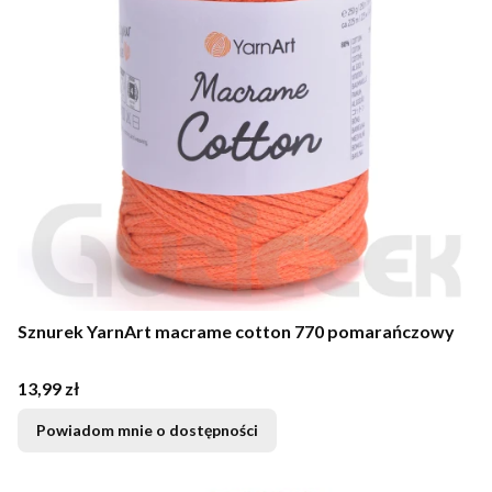
Sznurek YarnArt macrame cotton 770 pomarańczowy
Cena
13,99 zł
Powiadom mnie o dostępności