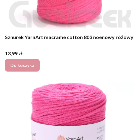
Sznurek YarnArt macrame cotton 803 noenowy różowy
Cena
13,99 zł
Do koszyka