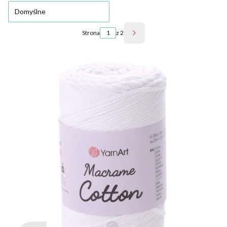
Domyślne
Strona
z 2
Następne produkty