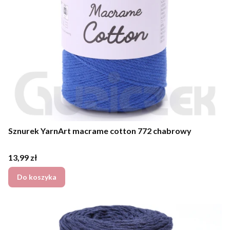
Sznurek YarnArt macrame cotton 772 chabrowy
Cena
13,99 zł
Do koszyka