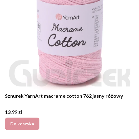
Sznurek YarnArt macrame cotton 762 jasny różowy
Cena
13,99 zł
Do koszyka