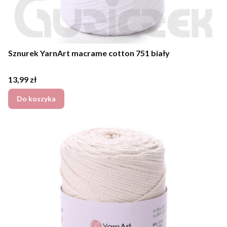
Sznurek YarnArt macrame cotton 751 biały
Cena
13,99 zł
Do koszyka