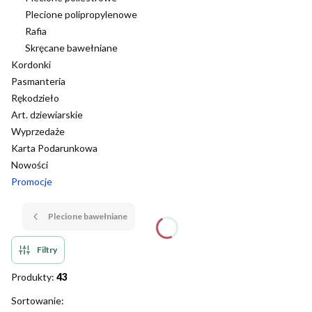
Plecione polipropylenowe
Rafia
Skręcane bawełniane
Kordonki
Pasmanteria
Rękodzieło
Art. dziewiarskie
Wyprzedaże
Karta Podarunkowa
Nowości
Promocje
Koniec menu
Plecione bawełniane
Filtry
Produkty:
43
Lista produktów
Sortowanie: