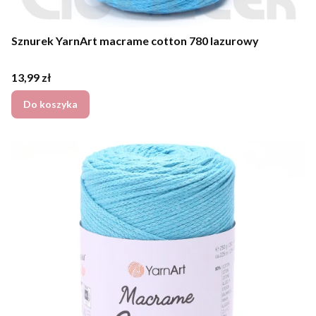
Sznurek YarnArt macrame cotton 780 lazurowy
Cena
13,99 zł
Do koszyka