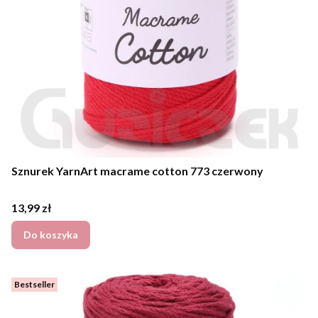
Sznurek YarnArt macrame cotton 773 czerwony
Cena
13,99 zł
Do koszyka
Bestseller