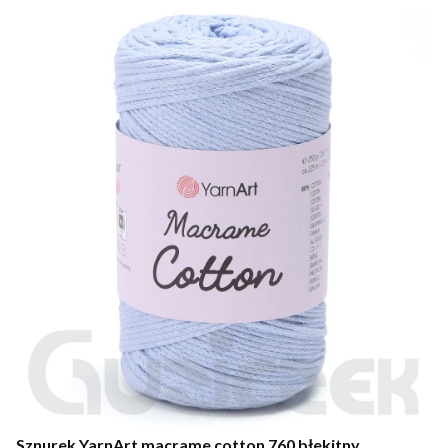
Sznurek YarnArt macrame cotton 760 błekitny