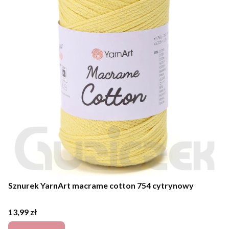
Sznurek YarnArt macrame cotton 754 cytrynowy
Cena
13,99 zł