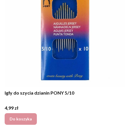
Igły do szycia dzianin PONY 5/10
Cena
4,99 zł
Do koszyka