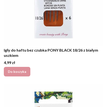
Igły do haftu bez czubka PONY BLACK 18/26 z białym
uszkiem
Cena
4,99 zł
Do koszyka