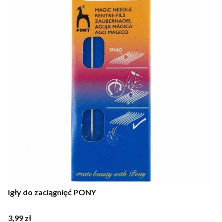
Igły do zaciągnięć PONY
Cena
3,99 zł