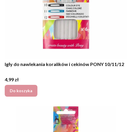
Igły do nawlekania koralików i cekinów PONY 10/11/12
Cena
4,99 zł
Do koszyka