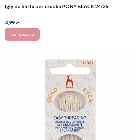
Igły do haftu bez czubka PONY BLACK 24/26
Cena
4,99 zł
Do koszyka