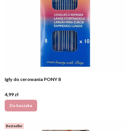
Igły do cerowania PONY 8
Cena
4,99 zł
Do koszyka
Bestseller