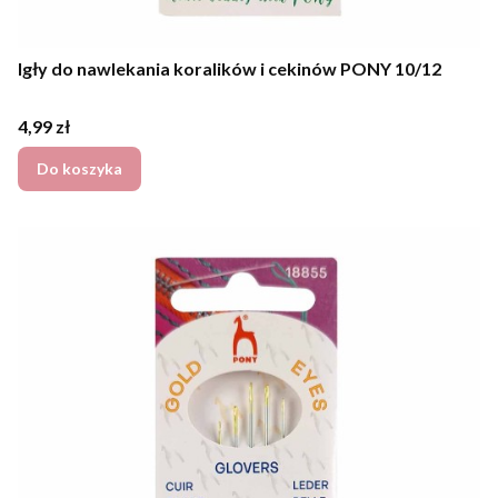
Igły do nawlekania koralików i cekinów PONY 10/12
Cena
4,99 zł
Do koszyka