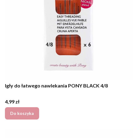
Igły do łatwego nawlekania PONY BLACK 4/8
Cena
4,99 zł
Do koszyka