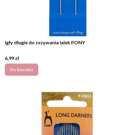
Igły długie do zszywania lalek PONY
Cena
6,99 zł
Do koszyka