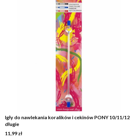
Igły do nawlekania koralików i cekinów PONY 10/11/12
długie
Cena
11,99 zł