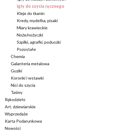
Igły do szycia ręcznego
Kleje do tkanin
Kredy, mydełka, pisaki
Miary krawieckie
Noże/nożyczki
Szpilki, agrafki, poduszki
Pozostałe
Chemia
Galanteria metalowa
Guziki
Koronki i wstawki
Nici do szycia
Taśmy
Rękodzieło
Art. dziewiarskie
Wyprzedaże
Karta Podarunkowa
Nowości