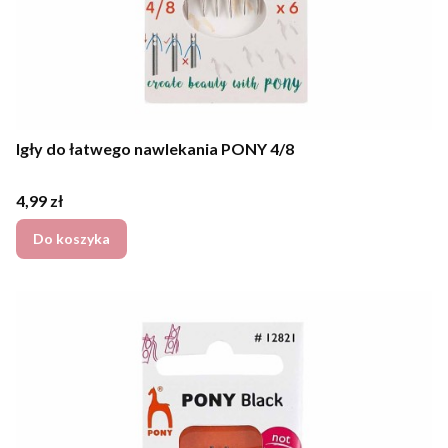
Igły do łatwego nawlekania PONY 4/8
Cena
4,99 zł
Do koszyka