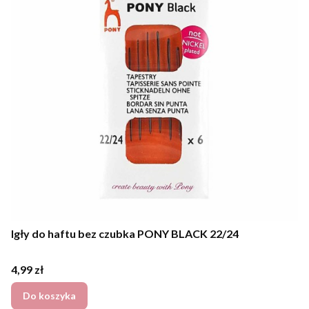
Igły do haftu bez czubka PONY BLACK 22/24
Cena
4,99 zł
Do koszyka