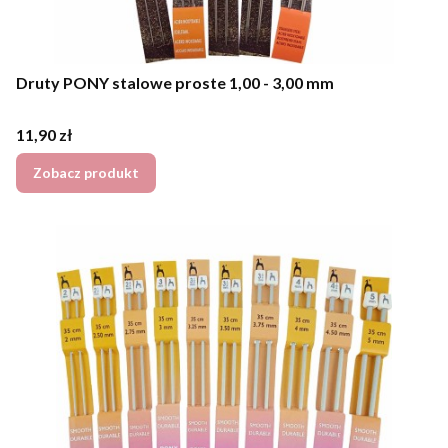
Druty PONY stalowe proste 1,00 - 3,00 mm
Cena
11,90 zł
Zobacz produkt