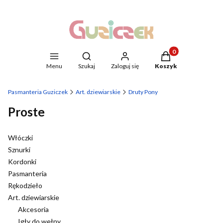
Produkty w koszyku
Otwórz wyszukiwarkę
Menu
Szukaj
Zaloguj się
Koszyk
Pasmanteria Guziczek
Art. dziewiarskie
Druty Pony
Proste
Włóczki
Sznurki
Kordonki
Pasmanteria
Rękodzieło
Art. dziewiarskie
Akcesoria
Igły do wełny