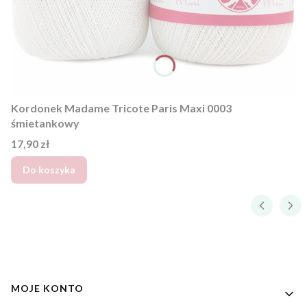
Kordonek Madame Tricote Paris Maxi 0003
śmietankowy
Cena
17,90 zł
Do koszyka
Linki w stopce
MOJE KONTO