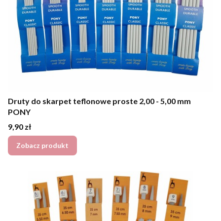
Druty do skarpet teflonowe proste 2,00 - 5,00 mm
PONY
Cena
9,90 zł
Zobacz produkt