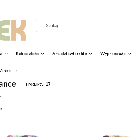
ia
Rękodzieło
Art. dziewiarskie
Wyprzedaże
Ambiance
ance
Produkty:
17
 produktów
e:
e