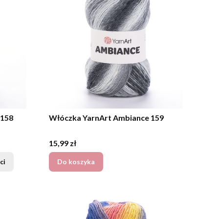
 158
Włóczka YarnArt Ambiance 159
Cena
15,99 zł
ci
Do koszyka