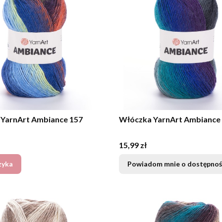
YarnArt Ambiance 157
Włóczka YarnArt Ambiance
Cena
15,99 zł
zyka
Powiadom mnie o dostępnoś