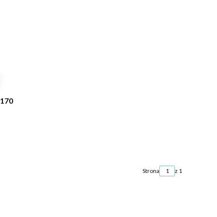
 170
Strona
z 1