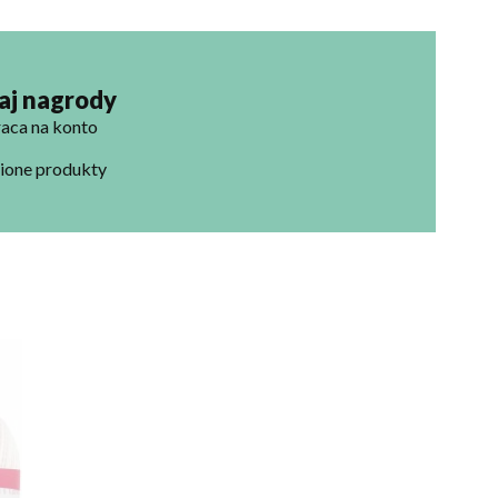
raj nagrody
aca na konto
bione produkty