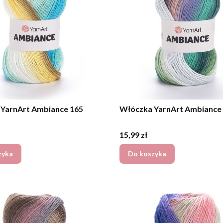
YarnArt Ambiance 165
Włóczka YarnArt Ambiance
Cena
15,99 zł
zyka
Do koszyka