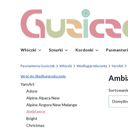
Włóczki
Sznurki
Kordonki
Pasmanter
Pasmanteria Guziczek
Włóczki
Według producenta
YarnArt
Ambi
Wróć do: Według producenta
YarnArt
Lista
Sortowani
Adore
Alpine Alpaca New
Domyśln
Alpine Angora New Melange
Ambiance
Bright
Christmas