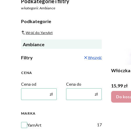
Podkategorie i filtry
w kategorii: Ambiance
Podkategorie
Wróć do: YarnArt
Ambiance
Filtry
Wyczyść
Włóczka 
CENA
Cena od
Cena do
Cena
15,99 zł
zł
zł
Do kos
MARKA
Marka
17
YarnArt