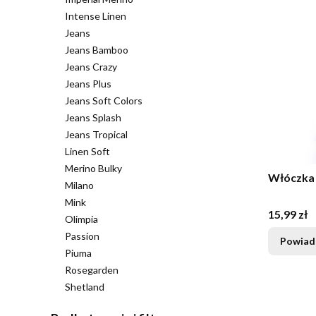
Intense Linen
Jeans
Jeans Bamboo
Jeans Crazy
Jeans Plus
Jeans Soft Colors
Jeans Splash
Jeans Tropical
Linen Soft
Merino Bulky
Włóczka 
Milano
Mink
Cena
15,99 zł
Olimpia
Passion
Powiad
Piuma
Rosegarden
Shetland
Koniec menu