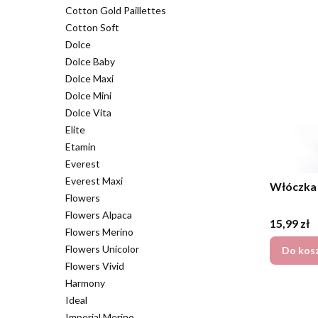
Cotton Gold Paillettes
Cotton Soft
Dolce
Dolce Baby
Dolce Maxi
Dolce Mini
Dolce Vita
Elite
Etamin
Everest
Everest Maxi
Włóczka 
Flowers
Flowers Alpaca
Cena
15,99 zł
Flowers Merino
Flowers Unicolor
Do kos
Flowers Vivid
Harmony
Ideal
Imperial Merino