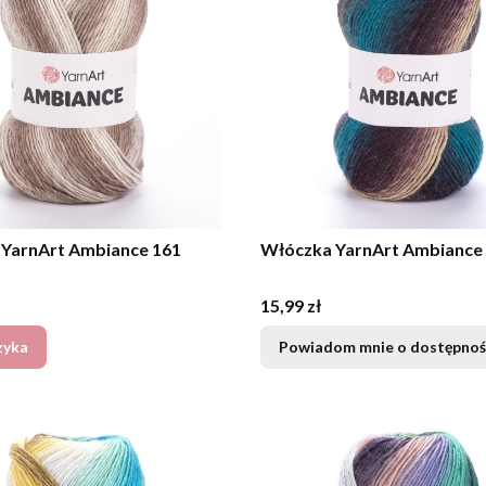
YarnArt Ambiance 161
Włóczka YarnArt Ambiance
Cena
15,99 zł
zyka
Powiadom mnie o dostępnoś