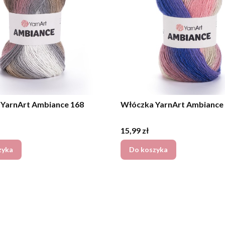
YarnArt Ambiance 168
Włóczka YarnArt Ambiance
Cena
15,99 zł
zyka
Do koszyka