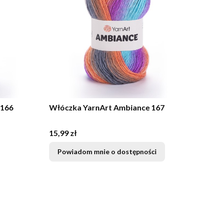
 166
Włóczka YarnArt Ambiance 167
Cena
15,99 zł
Powiadom mnie o dostępności