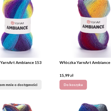
YarnArt Ambiance 153
Włóczka YarnArt Ambiance
Cena
15,99 zł
om mnie o dostępności
Do koszyka