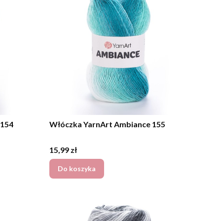
 154
Włóczka YarnArt Ambiance 155
Cena
15,99 zł
Do koszyka