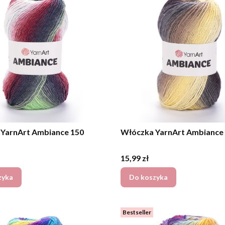
YarnArt Ambiance 150
Włóczka YarnArt Ambiance
Cena
15,99 zł
zyka
Do koszyka
Bestseller