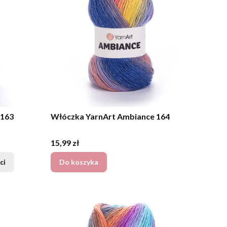
 163
Włóczka YarnArt Ambiance 164
Cena
15,99 zł
ci
Do koszyka