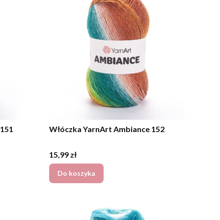
 151
Włóczka YarnArt Ambiance 152
Cena
15,99 zł
Do koszyka