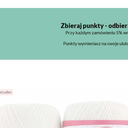
Zbieraj punkty - odbie
Przy każdym zamówieniu 5% wr
Punkty wymieniasz na swoje ulu
stseller