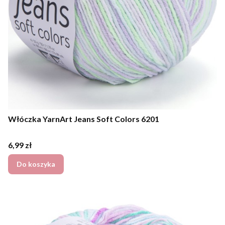
Włóczka YarnArt Jeans Soft Colors 6201
Cena
6,99 zł
Do koszyka