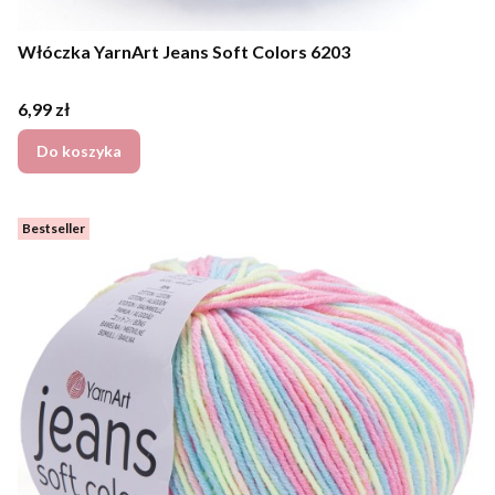
Włóczka YarnArt Jeans Soft Colors 6203
Cena
6,99 zł
Do koszyka
Bestseller