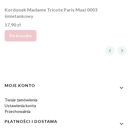
Kordonek Madame Tricote Paris Maxi 0003
śmietankowy
Cena
17,90 zł
Do koszyka
Linki w stopce
MOJE KONTO
Twoje zamówienia
Ustawienia konta
Przechowalnia
PŁATNOŚCI I DOSTAWA