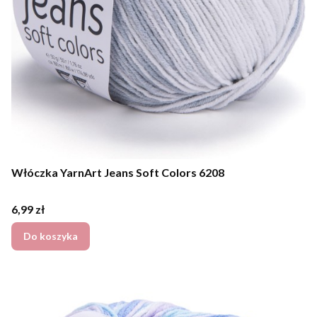
Włóczka YarnArt Jeans Soft Colors 6208
Cena
6,99 zł
Do koszyka