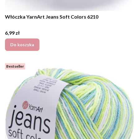
Włóczka YarnArt Jeans Soft Colors 6210
Cena
6,99 zł
Do koszyka
Bestseller