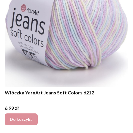
Włóczka YarnArt Jeans Soft Colors 6212
Cena
6,99 zł
Do koszyka