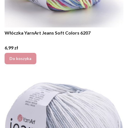
Włóczka YarnArt Jeans Soft Colors 6207
Cena
6,99 zł
Do koszyka