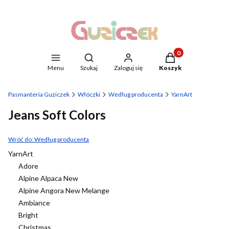
Produkty w koszyku
Otwórz wyszukiwarkę
Menu
Szukaj
Zaloguj się
Koszyk
Pasmanteria Guziczek
Włóczki
Według producenta
YarnArt
Jeans Soft Colors
Wróć do: Według producenta
YarnArt
Adore
Alpine Alpaca New
Alpine Angora New Melange
Ambiance
Bright
Christmas