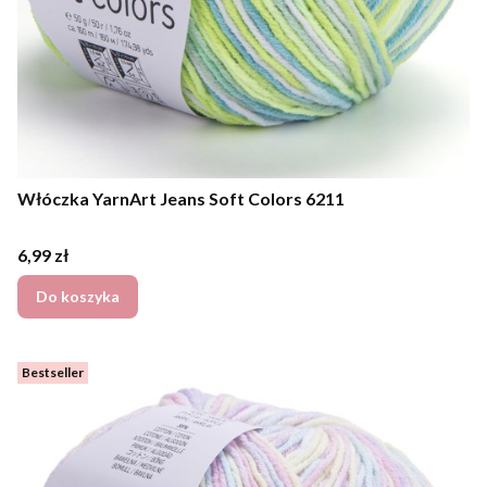
Włóczka YarnArt Jeans Soft Colors 6211
Cena
6,99 zł
Do koszyka
Bestseller