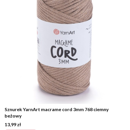
Sznurek YarnArt macrame cord 3mm 768 ciemny
beżowy
Cena
13,99 zł