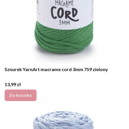
Sznurek YarnArt macrame cord 3mm 759 zielony
Cena
13,99 zł
Do koszyka