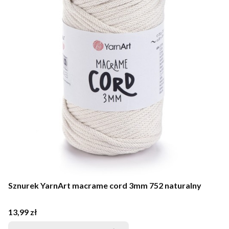
Sznurek YarnArt macrame cord 3mm 752 naturalny
Cena
13,99 zł