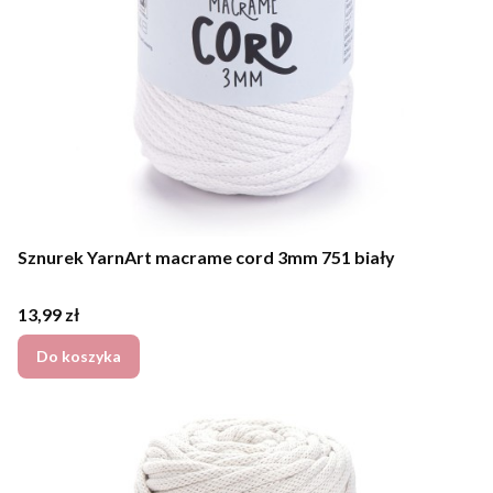
Sznurek YarnArt macrame cord 3mm 751 biały
Cena
13,99 zł
Do koszyka