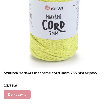
Sznurek YarnArt macrame cord 3mm 755 pistacjowy
Cena
13,99 zł
Do koszyka