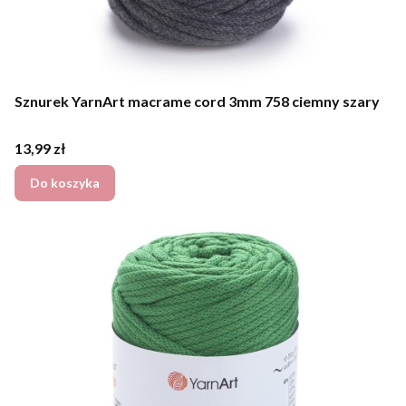
Sznurek YarnArt macrame cord 3mm 758 ciemny szary
Cena
13,99 zł
Do koszyka