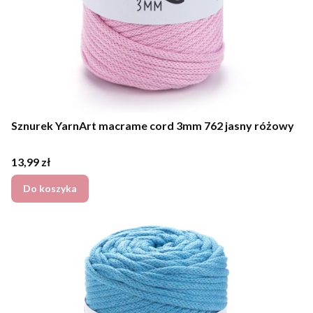
Sznurek YarnArt macrame cord 3mm 762 jasny różowy
Cena
13,99 zł
Do koszyka