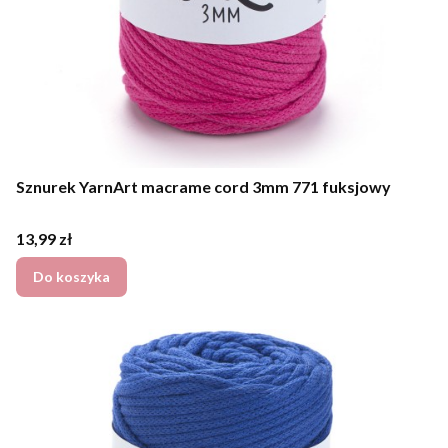
Sznurek YarnArt macrame cord 3mm 771 fuksjowy
Cena
13,99 zł
Do koszyka