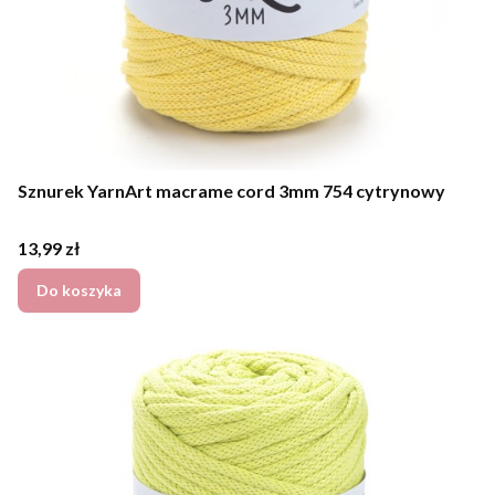
Sznurek YarnArt macrame cord 3mm 754 cytrynowy
Cena
13,99 zł
Do koszyka