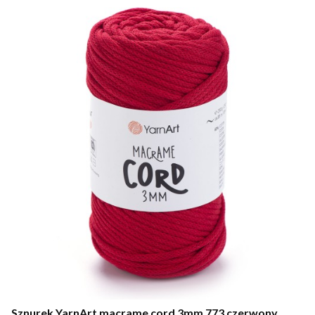
Sznurek YarnArt macrame cord 3mm 773 czerwony