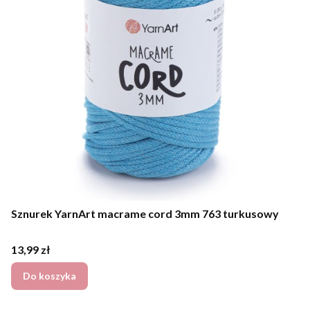
Sznurek YarnArt macrame cord 3mm 763 turkusowy
Cena
13,99 zł
Do koszyka