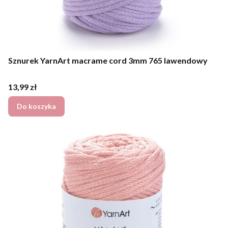
Sznurek YarnArt macrame cord 3mm 765 lawendowy
Cena
13,99 zł
Do koszyka