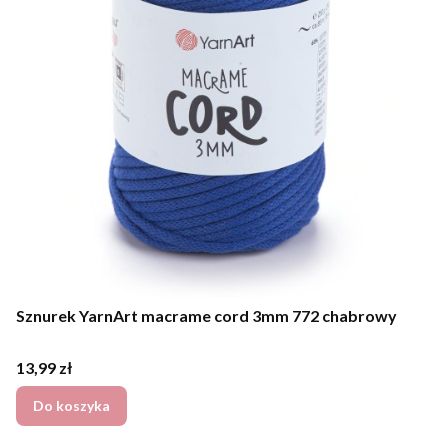
Sznurek YarnArt macrame cord 3mm 772 chabrowy
Cena
13,99 zł
Do koszyka