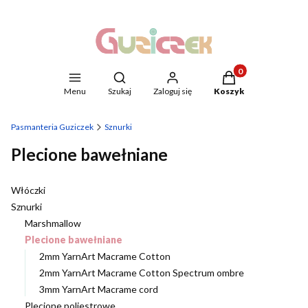
Produkty w koszyku
Otwórz wyszukiwarkę
Menu
Szukaj
Zaloguj się
Koszyk
Pasmanteria Guziczek
Sznurki
Plecione bawełniane
Włóczki
Sznurki
Marshmallow
Plecione bawełniane
2mm YarnArt Macrame Cotton
2mm YarnArt Macrame Cotton Spectrum ombre
3mm YarnArt Macrame cord
Plecione poliestrowe