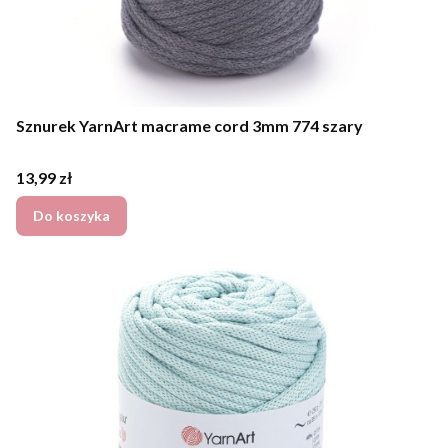
Sznurek YarnArt macrame cord 3mm 774 szary
Cena
13,99 zł
Do koszyka