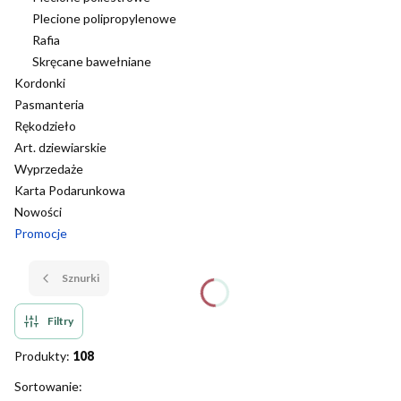
Plecione polipropylenowe
Rafia
Skręcane bawełniane
Kordonki
Pasmanteria
Rękodzieło
Art. dziewiarskie
Wyprzedaże
Karta Podarunkowa
Nowości
Promocje
Koniec menu
Sznurki
Filtry
Produkty:
108
Lista produktów
Sortowanie: