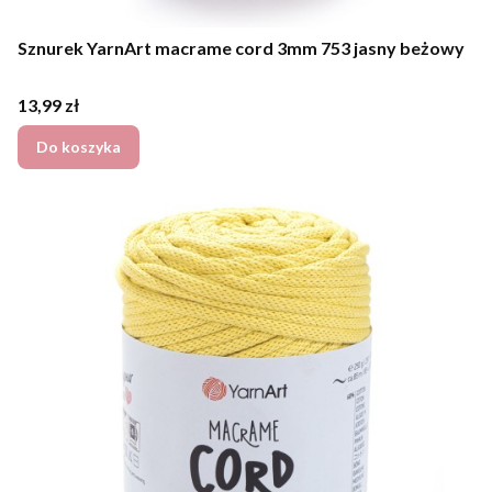
Sznurek YarnArt macrame cord 3mm 753 jasny beżowy
Cena
13,99 zł
Do koszyka