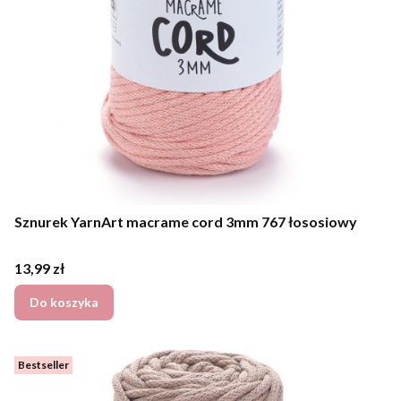
Sznurek YarnArt macrame cord 3mm 767 łososiowy
Cena
13,99 zł
Do koszyka
Bestseller