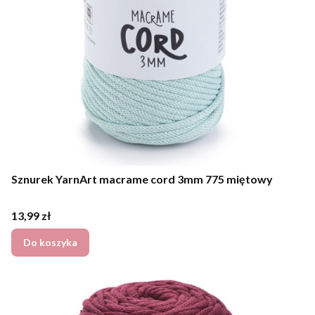
Sznurek YarnArt macrame cord 3mm 775 miętowy
Cena
13,99 zł
Do koszyka