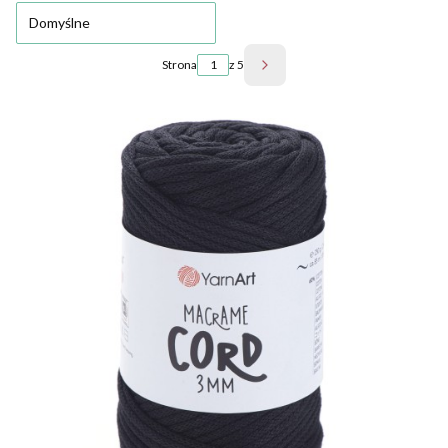
Domyślne
Strona
z 5
Następne produkty