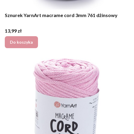
Sznurek YarnArt macrame cord 3mm 761 dżinsowy
Cena
13,99 zł
Do koszyka