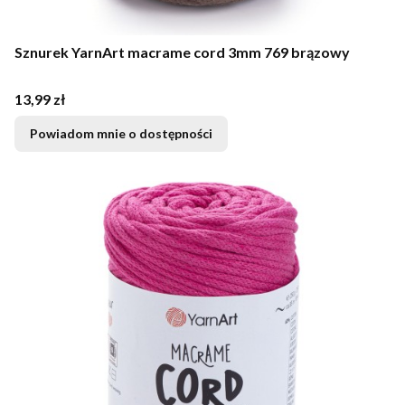
Sznurek YarnArt macrame cord 3mm 769 brązowy
Cena
13,99 zł
Powiadom mnie o dostępności