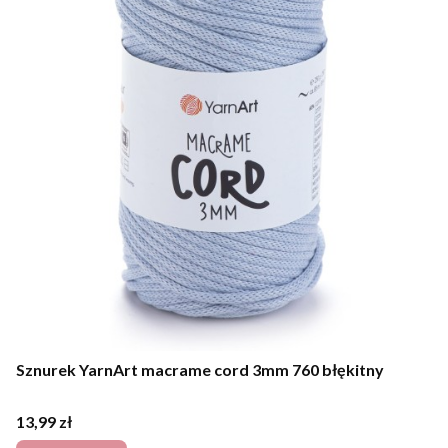
Sznurek YarnArt macrame cord 3mm 760 błękitny
Cena
13,99 zł