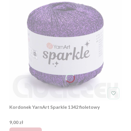
Kordonek YarnArt Sparkle 1342 fioletowy
Cena
9,00 zł