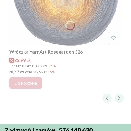
Włóczka YarnArt Rosegarden 326
Cena promocyjna
33,99 zł
Cena regularna:
39,99 zł
-15%
Najniższa cena:
39,99 zł
-15%
Do koszyka
Zadzwoń i zamów 576 148 630