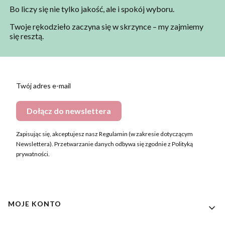
Bo liczy się nie tylko jakość, ale i spokój wyboru.
Twoje rękodzieło zaczyna się w skrzynce – my zajmiemy
się resztą.
Twój adres e-mail
Dołącz do newslettera
Zapisując się, akceptujesz nasz Regulamin (w zakresie dotyczącym
Newslettera). Przetwarzanie danych odbywa się zgodnie z Polityką
prywatności.
Linki w stopce
MOJE KONTO